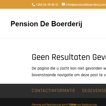
+352-26 78 46 10
info@pensiondeboerderij.com
Geen Resultaten Ge
De pagina die u zocht kon niet gevonden w
bovenstaande navigatie om deze post te v
CONTACTINFORMATIE
GEGEVENS
Planung und Realisierung durch
TJWeb
aus Bedburg-Hau